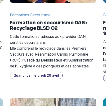
Formations Secourisme
F
Formation en secourisme DAN:
F
Recyclage BLSD O2
m
i
Cette formation s'adresse aux provider DAN
s
S
certifiés depuis 2 ans.
50
n
Elle comprend le recyclage dans les Premiers
l
Secours avec Réanimation Cardio Pulmonaire
b
(RCP), l'usage du Défibrillateur et l'Administration
D
de l’Oxygène à des plongeurs et des apnéistes..
v
Quand: Le mercredi 29 avril