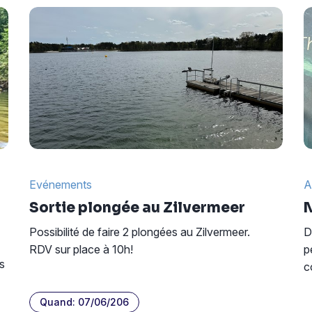
Evénements
A
Sortie plongée au Zilvermeer
N
Possibilité de faire 2 plongées au Zilvermeer.
D
RDV sur place à 10h!
p
s
c
Quand: 07/06/206