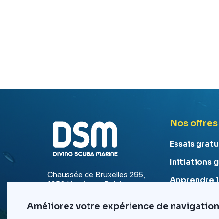
Nos offres
Essais grat
Initiations 
Chaussée de Bruxelles 295,
Apprendre 
1950 Kraainem, Belgique
Apprendre 
+32 475 32 87 88
Améliorez votre expérience de navigation
Formation e