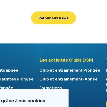
Retour aux news
Les activités Clubs DSM
uits apnée
Club et entrainement Plongée
gratuites Plongée
Club et entrainement-Apnée
l'apnée
Formations
la plongée
 grâce à nos cookies
n secourisme