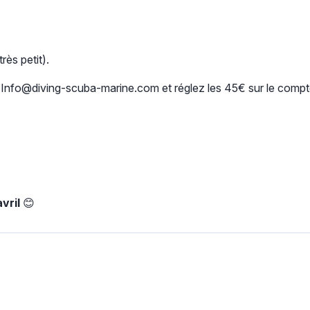
rès petit).
 à Info@diving-scuba-marine.com et réglez les 45€ sur le c
vril
😊