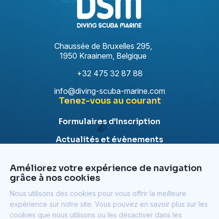
Chaussée de Bruxelles 295,
1950 Kraainem, Belgique
+32 475 32 87 88
info@diving-scuba-marine.com
Tenez-vous au courant
Formulaires d'Inscription
Actualités et évènements
Besoin de plus d'information sur nos formations ?
Prenez contact avec nous !
Améliorez votre expérience de navigation
grâce à nos cookies
Contact
Notre newsletter
Nous utilisons des cookies pour vous offrir la meilleure
expérience sur notre site. Vous pouvez en savoir plus sur les
cookies que nous utilisons ou les désactiver dans les