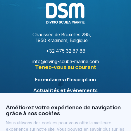
Chaussée de Bruxelles 295,
1950 Kraainem, Belgique
+32 475 32 87 88
info@diving-scuba-marine.com
Tenez-vous au courant
Formulaires d'Inscription
Actualités et évènements
Besoin de plus d'information sur nos formations ?
Prenez contact avec nous !
Améliorez votre expérience de navigation
grâce à nos cookies
Contact
Notre newsletter
Nous utilisons des cookies pour vous offrir la meilleure
expérience sur notre site. Vous pouvez en savoir plus sur les